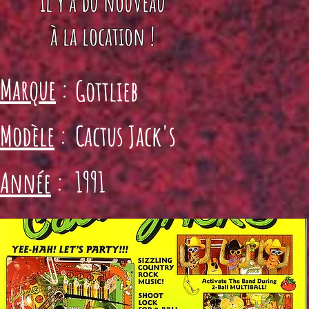
il y a du nouveau
à la location !
Marque
:
Gottlieb
Modèle
:
Cactus Jack's
1991
Année
: