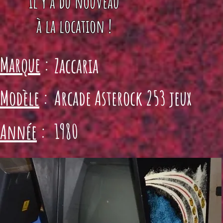
il y a du nouveau
à la location !
Marque
:
Zaccaria
Modèle
:
Arcade Asterock 253 jeux
1980
Année
: