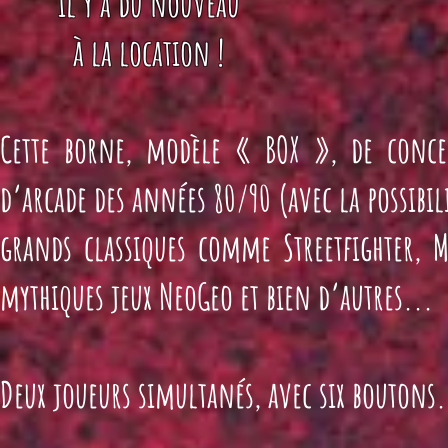
il y a du nouveau
à la location !
Cette borne, modèle « BOX », de concep
d’arcade des années 80/90 (avec la possibi
grands classiques comme Streetfighter, M
mythiques jeux NeoGeo et bien d’autres...
Deux joueurs simultanés, avec six boutons.